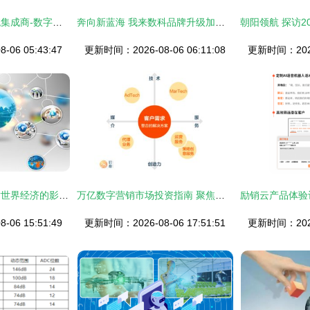
展厅互动多媒体系统集成商-数字展示技术服务商-北京壹光年数字科技-公司简介
奔向新蓝海 我来数科品牌升级加速数字科技布局
06 05:43:47
更新时间：2026-08-06 06:11:08
更新时间：2026-
中国数字技术崛起对世界经济的影响探析\n\n正文 近年来，中国数字技术发展迅猛，在移动互联网、人工智能、云计算和区块链等领域取得突破性进展。作为全球数字经济第二大国，中国的数字技术服务不仅推动本国经济转型，而且通过多渠道、多层次，深刻形塑着世界经济的发展格局。以下从三个核心维度探讨其影响。\n一方面，中国的数字技术产品和服务提升了全球市场的链接效率。数字支付接口的全球化赋能移动互联互通；“双循环”战略助推跨境电商和云服务与“一带一路”区域的深度融合；区域性消费者平权基本奠定。这些“软关口”缓解由于次均接入
万亿数字营销市场投资指南 聚焦数字技术服务的核心路径
06 15:51:49
更新时间：2026-08-06 17:51:51
更新时间：2026-