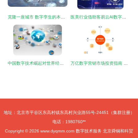
克隆一座城市 数字孪生的本土力量
医美行业借助客易云AI数字人技术获取海量客户的创新策略分析
中国数字技术崛起对世界经济的影响探析\n\n正文 近年来，中国数字技术发展迅猛，在移动互联网、人工智能、云计算和区块链等领域取得突破性进展。作为全球数字经济第二大国，中国的数字技术服务不仅推动本国经济转型，而且通过多渠道、多层次，深刻形塑着世界经济的发展格局。以下从三个核心维度探讨其影响。\n一方面，中国的数字技术产品和服务提升了全球市场的链接效率。数字支付接口的全球化赋能移动互联互通；“双循环”战略助推跨境电商和云服务与“一带一路”区域的深度融合；区域性消费者平权基本奠定。这些“软关口”缓解由于次均接入
万亿数字营销市场投资指南 聚焦数字技术服务的核心路径
地址：北京市平谷区东高村镇东高村兴业路55号-24451（集群注册）
电话：1980760**
Copyright © 2026
www.dyqmm.com
数字技术服务
北京舜铜和科贸